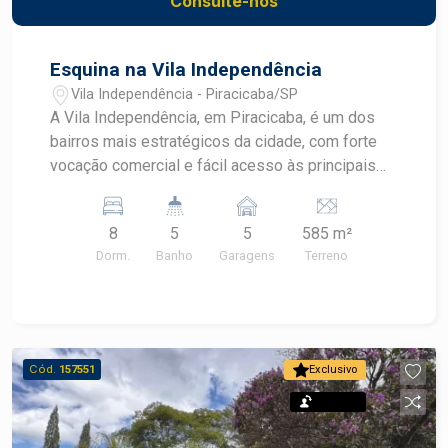
Consulte-nos
Esquina na Vila Independência
Vila Independência - Piracicaba/SP
A Vila Independência, em Piracicaba, é um dos
bairros mais estratégicos da cidade, com forte
vocação comercial e fácil acesso às principais
avenidas, universidades, clínicas, supermercados
e ampla rede de serviços. Região consolidada,
8
5
5
585 m²
com grande fluxo de veículos e pedestres.
Dorm.
Banho
Garagens
Terreno
Terreno com 585m² ,esquina com Rua Bela Vista,
são 5 casas, cada uma com 2 dormitórios, sala,
banheiro social, quintal e 1 vaga. Ideal para
investidores e empreendedores que buscam
visibilidade e localização privilegiada.
Cód.
157551
Exclusivo
Diferenciais: Excelente metragem para
Permuta
construção de salão comercial ou lojas Esquina
estratégica, proporcionando maior exposição