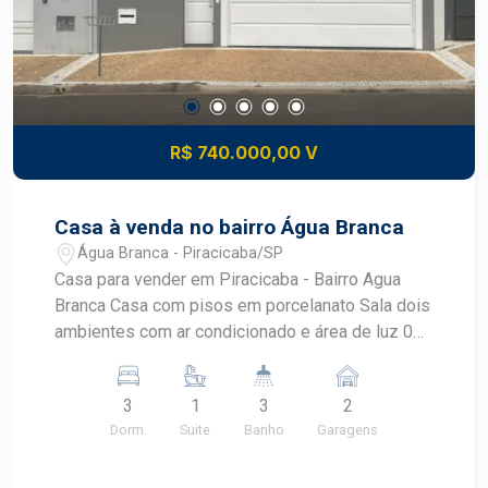
R$ 740.000,00 V
Casa à venda no bairro Água Branca
Água Branca - Piracicaba/SP
Casa para vender em Piracicaba - Bairro Agua
Branca Casa com pisos em porcelanato Sala dois
ambientes com ar condicionado e área de luz 03
dormitórios com armários sendo 1 suite e ar
condicionado cozinha planejada banheiro social
3
1
3
2
lavanderia churrasqueira garagem para 2 carros
Dorm.
Suite
Banho
Garagens
Portão automatizado Agende uma visita com
Corretor Frias Neto