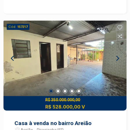
externo - Recuo para 3 carros - 04 vagas de
garagem coberta - Terreno medindo 524 m² -
Área construída de 342,68m2 Ele oferece
excelente localização, forte rede de serviços e
Cód.
157217
fácil acesso a vias importantes, como a Avenida
Independência e a região da ESALQ. Localização
e Mobilidade . Situado entre grandes corredores
viários (incluindo as avenidas Independência e
Prof. Alberto Vollet Sachs), o bairro permite
deslocamentos rápidos para o Centro e outras
regiões. A sua localização próxima a rodovias
facilita a saída para cidades como São Paulo.
Infraestrutura e Comércio embora tenha um forte
apelo residencial e ruas arborizadas, o bairro
possui uma infraestrutura comercial completa
R$ 350.000.000,00
R$ 528.000,00 V
que atende às necessidades diárias sem
precisar sair da região. Os moradores encontram
facilmente:Escolas e proximidade com centros
Casa à venda no bairro Areião
universitários.Academias, farmácias e