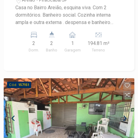
Areião - Piracicaba/SP
supermercados.Variadas opções de comércio e
Casa no Bairro Areião, esquina viva. Com 2
serviços de saúde. Casa com vocação comercial,
dormitórios. Banheiro social. Cozinha interna
necessitando de reforma. Consulte um corretor
ampla e outra externa . despensa e banheiro
Frias Neto
serviço Lavanderia coberta. Vaga de garagem
coberta!
2
2
1
194.81 m²
Dorm.
Banho
Garagem
Terreno
Cód.
157151