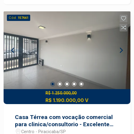
Cód.
157661
R$ 1.250.000,00
R$ 1.190.000,00 V
Casa Térrea com vocação comercial
para clinica/consultorio - Excelente
local - Piracicaba - SP
Centro - Piracicaba/SP