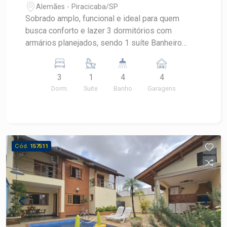
Alemães - Piracicaba/SP
Sobrado amplo, funcional e ideal para quem
busca conforto e lazer 3 dormitórios com
armários planejados, sendo 1 suíte Banheiro
social Lavabo Escritório no piso inferior Ampla
sala de estar com excelente iluminação natural
3
1
4
4
Sala de jantar Cozinha com armários planejados
Dorm.
Suite
Banho
Garagens
Despensa Área de serviço reservada Área
externa completa para lazer e convivência:
Espaço gourmet com churrasqueira Piscina
Banheiro externo de apoio Quarto de despejo
Garagem: 4 vagas no total 2 vagas cobertas 2
Cód.
157511
vagas descobertas Diferenciais: Ambientes bem
distribuídos Excelente espaço interno e externo
Ideal para famílias que valorizam conforto e
praticidade Aceita financiamento. Estuda permuta
por casa térrea de menor valor nos bairros Vila
Independência, Bairro dos Alemães ou São
Judas.