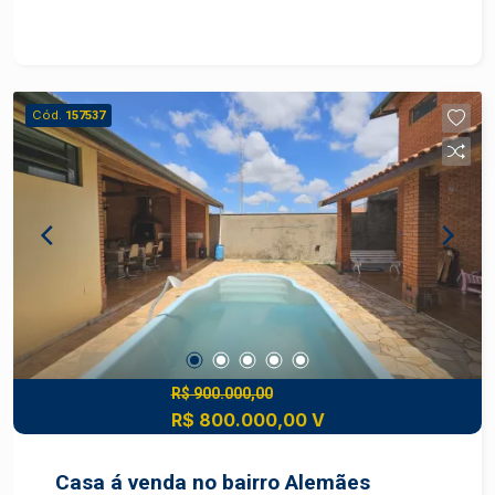
integração dos ambientes Cozinha funcional Área
gourmet completa Salão de festas Piscina
Campo de futebol Amplo espaço para
estacionamento Perfeita para moradia ou
Cód.
157537
momentos de confraternização, unindo
segurança, privacidade e lazer em um só lugar.
Construa seu futuro com quem é agente de
desenvolvimento do mercado imobiliário de
Piracicaba. Agende sua visita.
R$ 900.000,00
R$ 800.000,00 V
Casa á venda no bairro Alemães