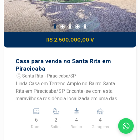
R$ 2.500.000,00 V
Casa para venda no Santa Rita em
Piracicaba
Santa Rita - Piracicaba/SP
Linda Casa em Terreno Amplo no Bairro Santa
Rita em Piracicaba/SP Encante-se com esta
maravilhosa residência localizada em uma das
regiões mais tranquilas e valorizadas de
Piracicaba. Com terreno de 2.590 m², totalmente
6
2
4
4
murado e com sistema de segurança, cerca
Dorm.
Suítes
Banho
Garagens
concertina e portão eletrônico, esta propriedade
oferece conforto, privacidade e segurança para