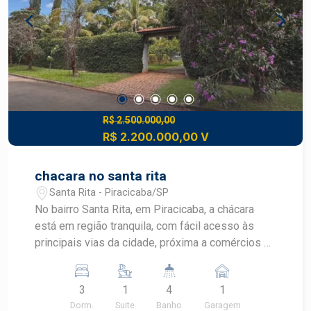
Indicado para consultório, clínica ou comércio em
geral Potencial também para uso residencial
Região valorizada e com infraestrutura completa
Oportunidade para instalação do seu negócio em
ponto de destaque da cidade. Construa seu
futuro com quem é agente de desenvolvimento
do mercado imobiliário de Piracicaba. Agende
sua visita.
R$ 2.500.000,00
R$ 2.200.000,00 V
chacara no santa rita
Santa Rita - Piracicaba/SP
No bairro Santa Rita, em Piracicaba, a chácara
está em região tranquila, com fácil acesso às
principais vias da cidade, próxima a comércios e
serviços, ideal para quem busca lazer aliado à
praticidade. Com 3.258m² de terreno e 285m² de
3
1
4
1
construção, oferece amplo espaço e conforto: 3
Dorm.
Suite
Banho
Garagem
suítes com ar-condicionado Sala espaçosa para