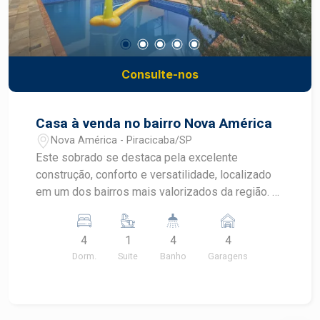
Consulte-nos
Casa à venda no bairro Nova América
Nova América - Piracicaba/SP
Este sobrado se destaca pela excelente
construção, conforto e versatilidade, localizado
em um dos bairros mais valorizados da região. O
imóvel possui 300m² de terreno (12x25) e 263m²
de área construída, com ambientes amplos e
4
1
4
4
bem planejados. Características do imóvel Área
Dorm.
Suite
Banho
Garagens
íntima Conta com 04 dormitórios, sendo 01 suíte
master com closet e banheira de
hidromassagem, garantindo conforto e
privacidade. Três dormitórios possuem