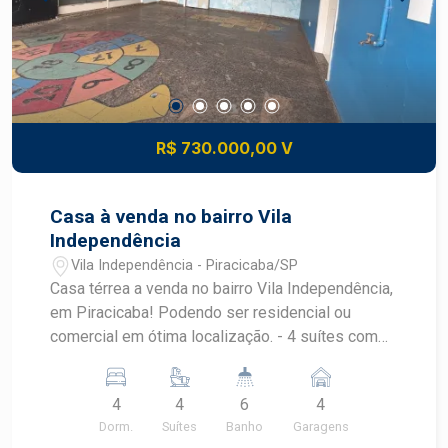
R$ 730.000,00 V
Casa à venda no bairro Vila
Independência
Vila Independência - Piracicaba/SP
Casa térrea a venda no bairro Vila Independência,
em Piracicaba! Podendo ser residencial ou
comercial em ótima localização. - 4 suítes com
armários (2 com closet) - Ampla sala para 2
ambientes - Sala de jantar - Copa - Cozinha -
4
4
6
4
Lavabo - Escritório - Quintal - 2 lavanderias
Dorm.
Suítes
Banho
Garagens
cobertas - 1 quarto com banheiro de apoio