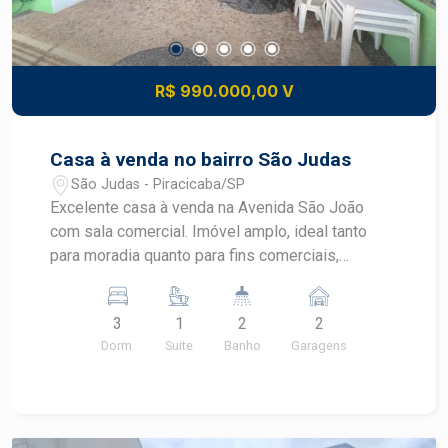
R$ 990.000,00 V
Casa à venda no bairro São Judas
São Judas - Piracicaba/SP
Excelente casa à venda na Avenida São João
com sala comercial. Imóvel amplo, ideal tanto
para moradia quanto para fins comerciais,
localizada em ponto estratégico com grande
fluxo de pessoas, com: 1 Sala comercial com
3
1
2
2
entrada independente. 03 dormitórios, sendo 01
Dorm.
Suite
Banho
Garagens
suíte - Sala de estar - Banheiro social; - Cozinha
ampla, - Lavanderia fechada com armários. -
Ampla área gourmet com churrasqueira; -
Banheiro de apoio; Imóvel bem conservado, com
excelente distribuição dos ambientes e ótimo