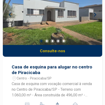
qualidade de vida e segurança. - Proximidade a
escolas, supermercados, farmácias e comércios
locais, facilitando o dia a dia. - Ambientes bem
iluminados e arejados, com potencial para
personalização e decoração ao seu gosto. Não
perca a oportunidade de adquirir esta casa que
pode se transformar no lar dos seus sonhos!
Agende uma visita e venha conhecer
pessoalmente cada detalhe desse imóvel que
Consulte-nos
pode ser seu. Para mais informações, entre em
contato e saiba tudo sobre essa oportunidade
imperdível!
Casa de esquina para alugar no centro
de Piracicaba
Centro - Piracicaba/SP
Casa de esquina com vocação comercial à venda
no Centro de Piracicaba/SP - Terreno com
1.060,00 m² - Área construída de 496,00 m² -
Ambientes internos distribuídos em: - 2 salas