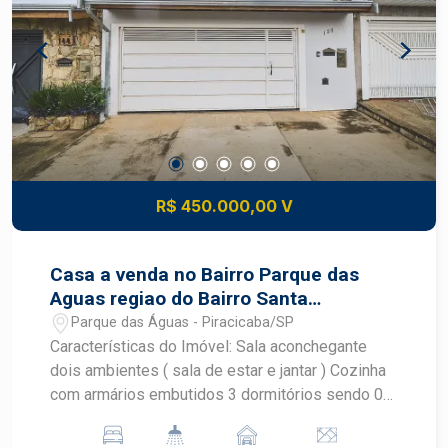
armários planejados - 03 dormitórios, sendo 01
suíte - Banheiro social - Área de serviço - No
quintal, um dormitório adicional com suíte. ideal
para visitas, home office ou renda extra - Amplo
quintal com ótimo espaço externo Casa bem
distribuída, arejada e com excelente
aproveitamento dos ambientes. Aceita
financiamento e uso de FGTS Uma excelente
opção tanto para morar quanto para investir, em
R$ 450.000,00 V
uma das regiões mais procuradas de Piracicaba!
Casa a venda no Bairro Parque das
Aguas regiao do Bairro Santa
Terezinha !!
Parque das Águas - Piracicaba/SP
Características do Imóvel: Sala aconchegante
dois ambientes ( sala de estar e jantar ) Cozinha
com armários embutidos 3 dormitórios sendo 01
deles com armários planejados Banheiro social
com gabinete e box blindex Lavanderia ampla e