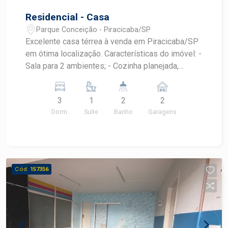
Residencial - Casa
Parque Conceição - Piracicaba/SP
Excelente casa térrea à venda em Piracicaba/SP
em ótima localização. Características do imóvel: -
Sala para 2 ambientes; - Cozinha planejada,
cooktop e forno; - 3 dormitórios, sendo 1 suíte
com armários embutidos; - 1 banheiro social
3
1
2
2
completo; - Área de serviço coberta e com
Dorm.
Suite
Banho
Garagens
despensa; - Espaço gourmet com churrasqueira ;
- quintal; - 2 vagas de garagem cobertas. Agende
agora a sua visita com um corretor especialista.
Cód.
157356