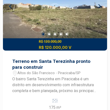
de comércio e residências novas, boa
perspectiva de ganho patrimonial Conveniência:
proximidade de escolas, supermercados,
transportes, serviços e lazer comunitário
Construa o imóvel dos seus sonhos com
segurança e excelente potencial de valorização.
Construa seu futuro com quem é agente de
desenvolvimento do mercado imobiliário de
R$ 130.000,00
R$ 120.000,00 V
Piracicaba. Agende sua visita.
Terreno em Santa Terezinha pronto
para construir
Altos do São Francisco - Piracicaba/SP
O bairro Santa Terezinha em Piracicaba é um
distrito em desenvolvimento com infraestrutura
completa e bem planejada, próximo às principais
avenidas como Corcovado, Cristóvão Colombo e
rodovias SP308 e SP304. A região conta com
175 m²
comércio variado, transporte público, escolas,