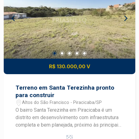
serviços Valorização: região com crescimento
constante de comércio e residências novas, boa
perspectiva de ganho patrimonial Conveniência:
proximidade de escolas, supermercados,
transportes, serviços e lazer comunitário
Construa o imóvel dos seus sonhos com
segurança e excelente potencial de valorização.
Construa seu futuro com quem é agente de
desenvolvimento do mercado imobiliário de
R$ 130.000,00 V
Piracicaba. Agende sua visita.
Terreno em Santa Terezinha pronto
para construir
Altos do São Francisco - Piracicaba/SP
O bairro Santa Terezinha em Piracicaba é um
distrito em desenvolvimento com infraestrutura
completa e bem planejada, próximo às principais
avenidas como Corcovado, Cristóvão Colombo e