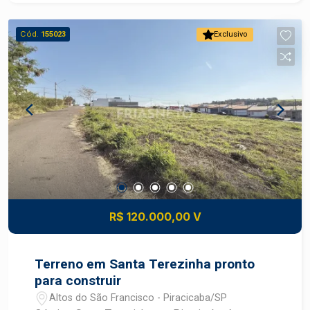
Terreno Área total: 189,00?m² pronto para
construir Diferenciais: Melhor quadra do bairro
Cód.
155023
Exclusivo
Vantagens estratégicas Localização: terreno em
bairro planejado com acesso fácil a rodovias e
serviços Valorização: região com crescimento
constante de comércio e residências novas, boa
perspectiva de ganho patrimonial Conveniência:
proximidade de escolas, supermercados,
transportes, serviços e lazer comunitário
Construa o imóvel dos seus sonhos com
segurança e excelente potencial de valorização.
Construa seu futuro com quem é agente de
desenvolvimento do mercado imobiliário de
R$ 120.000,00 V
Piracicaba. Agende sua visita.
Terreno em Santa Terezinha pronto
para construir
Altos do São Francisco - Piracicaba/SP