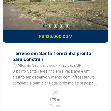
proximidade de escolas, supermercados,
transportes, serviços e lazer comunitário
Construa o imóvel dos seus sonhos com
segurança e excelente potencial de valorização.
Construa seu futuro com quem é agente de
desenvolvimento do mercado imobiliário de
R$ 120.000,00 V
Piracicaba. Agende sua visita.
Terreno em Santa Terezinha pronto
para construir
Altos do São Francisco - Piracicaba/SP
O bairro Santa Terezinha em Piracicaba é um
distrito em desenvolvimento com infraestrutura
completa e bem planejada, próximo às principais
avenidas como Corcovado, Cristóvão Colombo e
rodovias SP308 e SP304. A região conta com
175 m²
comércio variado, transporte público, escolas,
Terreno
supermercados e acesso facilitado tanto ao