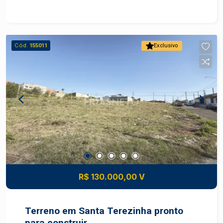
centro quanto a outros bairros como Vila
Rezende e Parque Conceição. Descritivo do
Terreno Área total: 175,00 m² pronto para
construir Diferenciais: Melhor quadra do bairro
Cód.
155011
Exclusivo
Vantagens estratégicas Localização: terreno em
bairro planejado com acesso fácil a rodovias e
serviços Valorização: região com crescimento
constante de comércio e residências novas, boa
perspectiva de ganho patrimonial Conveniência:
proximidade de escolas, supermercados,
transportes, serviços e lazer comunitário
Construa o imóvel dos seus sonhos com
segurança e excelente potencial de valorização.
Construa seu futuro com quem é agente de
desenvolvimento do mercado imobiliário de
R$ 130.000,00 V
Piracicaba. Agende sua visita.
Terreno em Santa Terezinha pronto
para construir