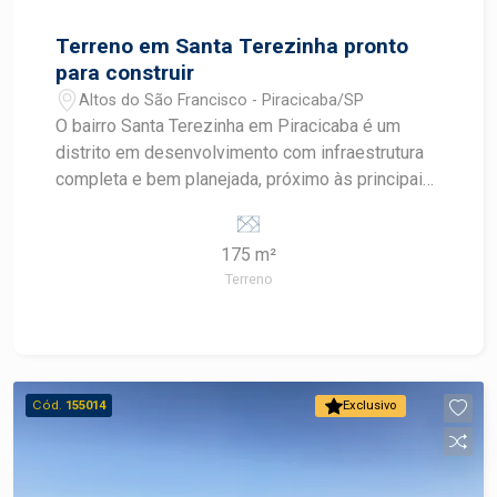
Terreno em Santa Terezinha pronto
para construir
Altos do São Francisco - Piracicaba/SP
O bairro Santa Terezinha em Piracicaba é um
distrito em desenvolvimento com infraestrutura
completa e bem planejada, próximo às principais
avenidas como Corcovado, Cristóvão Colombo e
rodovias SP308 e SP304. A região conta com
175 m²
comércio variado, transporte público, escolas,
Terreno
supermercados e acesso facilitado tanto ao
centro quanto a outros bairros como Vila
Rezende e Parque Conceição. Descritivo do
Terreno Área total: 175,00m² pronto para construir
Diferenciais: Melhor quadra do bairro Vantagens
Cód.
155014
Exclusivo
estratégicas Localização: terreno em bairro
planejado com acesso fácil a rodovias e serviços
Valorização: região com crescimento constante