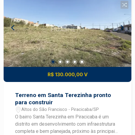
bairro planejado com acesso fácil a rodovias e
serviços Valorização: região com crescimento
constante de comércio e residências novas, boa
perspectiva de ganho patrimonial Conveniência:
proximidade de escolas, supermercados,
transportes, serviços e lazer comunitário
Construa o imóvel dos seus sonhos com
segurança e excelente potencial de valorização.
Construa seu futuro com quem é agente de
desenvolvimento do mercado imobiliário de
R$ 130.000,00 V
Piracicaba. Agende sua visita.
Terreno em Santa Terezinha pronto
para construir
Altos do São Francisco - Piracicaba/SP
O bairro Santa Terezinha em Piracicaba é um
distrito em desenvolvimento com infraestrutura
completa e bem planejada, próximo às principais