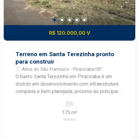
R$ 120.000,00 V
Terreno em Santa Terezinha pronto
para construir
Altos do São Francisco - Piracicaba/SP
O bairro Santa Terezinha em Piracicaba é um
distrito em desenvolvimento com infraestrutura
completa e bem planejada, próximo às principais
avenidas como Corcovado, Cristóvão Colombo e
rodovias SP308 e SP304. A região conta com
175 m²
comércio variado, transporte público, escolas,
Terreno
supermercados e acesso facilitado tanto ao
centro quanto a outros bairros como Vila
Rezende e Parque Conceição. Descritivo do