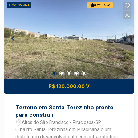
Diferenciais: Melhor quadra do bairro Vantagens
Cód.
155021
Exclusivo
estratégicas Localização: terreno em bairro
planejado com acesso fácil a rodovias e serviços
Valorização: região com crescimento constante
de comércio e residências novas, boa
perspectiva de ganho patrimonial Conveniência:
proximidade de escolas, supermercados,
transportes, serviços e lazer comunitário
Construa o imóvel dos seus sonhos com
segurança e excelente potencial de valorização.
Construa seu futuro com quem é agente de
desenvolvimento do mercado imobiliário de
R$ 120.000,00 V
Piracicaba. Agende sua visita.
Terreno em Santa Terezinha pronto
para construir
Altos do São Francisco - Piracicaba/SP
O bairro Santa Terezinha em Piracicaba é um
distrito em desenvolvimento com infraestrutura