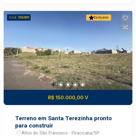
Terreno Área total: 182,92 m² pronto para
construir Diferenciais: Melhor quadra do bairro
Cód.
155009
Exclusivo
Vantagens estratégicas Localização: terreno em
bairro planejado com acesso fácil a rodovias e
serviços Valorização: região com crescimento
constante de comércio e residências novas, boa
perspectiva de ganho patrimonial Conveniência:
proximidade de escolas, supermercados,
transportes, serviços e lazer comunitário
Construa o imóvel dos seus sonhos com
segurança e excelente potencial de valorização.
Construa seu futuro com quem é agente de
desenvolvimento do mercado imobiliário de
R$ 150.000,00 V
Piracicaba. Agende sua visita.
Terreno em Santa Terezinha pronto
para construir
Altos do São Francisco - Piracicaba/SP