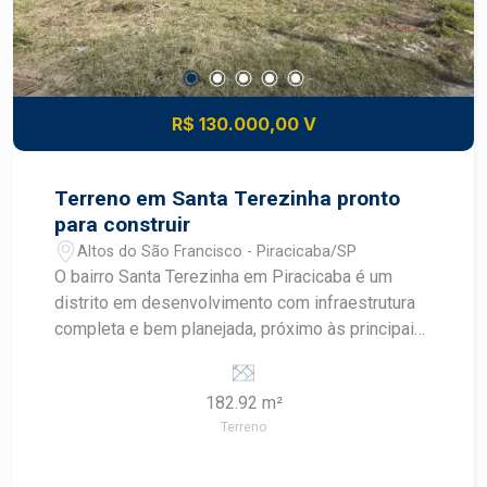
transportes, serviços e lazer comunitário
Construa o imóvel dos seus sonhos com
segurança e excelente potencial de valorização.
Construa seu futuro com quem é agente de
desenvolvimento do mercado imobiliário de
R$ 130.000,00 V
Piracicaba. Agende sua visita.
Terreno em Santa Terezinha pronto
para construir
Altos do São Francisco - Piracicaba/SP
O bairro Santa Terezinha em Piracicaba é um
distrito em desenvolvimento com infraestrutura
completa e bem planejada, próximo às principais
avenidas como Corcovado, Cristóvão Colombo e
rodovias SP308 e SP304. A região conta com
182.92 m²
comércio variado, transporte público, escolas,
Terreno
supermercados e acesso facilitado tanto ao
centro quanto a outros bairros como Vila
Rezende e Parque Conceição. Descritivo do