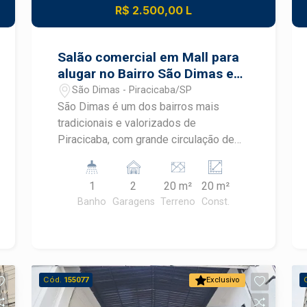
desenvolvimento do mercado
R$ 2.500,00 L
imobiliário de Piracicaba. Agende sua
visita.
Salão comercial em Mall para
alugar no Bairro São Dimas em
Piracicaba
São Dimas - Piracicaba/SP
São Dimas é um dos bairros mais
tradicionais e valorizados de
Piracicaba, com grande circulação de
estudantes, moradores e profissionais.
Este Mall comercial está em
1
2
20 m²
20 m²
localização estratégica, próximo à
Banho
Garagens
Terreno
Const.
Academia Position, escolas e ESALQ,
oferecendo excelente visibilidade e
fluxo constante para o seu negócio.
Loja comercial com 20m² Espaço ideal
para lojas, conveniência, estética ou
Cód.
155077
Exclusivo
serviços Fachada em Mall com ótima
exposição comercial Banheiro privativo