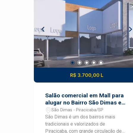
colaboradores Diferenciais Localização
estratégica para diversos segmentos
comerciais Fácil acesso às principais
vias da cidade Ideal para escritórios,
clínicas, lojas e prestadores de
serviços Excelente opção para
empresas que buscam praticidade,
visibilidade e conforto em uma das
regiões mais valorizadas de Piracicaba
Construa seu futuro com quem é agente
de desenvolvimento do mercado
R$ 3.700,00 L
imobiliário de Piracicaba. Agende sua
visita.
Salão comercial em Mall para
alugar no Bairro São Dimas em
Piracicaba
São Dimas - Piracicaba/SP
São Dimas é um dos bairros mais
tradicionais e valorizados de
Piracicaba, com grande circulação de