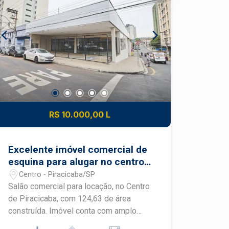
Superior - Amplo salão com com
fachada em vidro; - 2 banheiros Imóvel
conta estacionamento de 300mts,
trazendo facilidade e conforto pra os
clientes. Imóvel pronto para locação,
sem limitação de ramo de atividade.
R$ 10.000,00 L
Excelente imóvel comercial de
esquina para alugar no centro
de Piracicaba.
Centro - Piracicaba/SP
Salão comercial para locação, no Centro
de Piracicaba, com 124,63 de área
construída. Imóvel conta com amplo
salão com portas de ferro