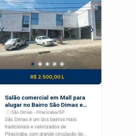
ou serviços Fachada em Mall com
ótima exposição comercial Banheiro
privativo Vaga de recuo para clientes
Região com intenso movimento e fácil
acesso Uma excelente oportunidade
para instalar sua marca em uma das
regiões mais procuradas da cidade,
unindo praticidade, localização
privilegiada e potencial comercial.
Construa seu futuro com quem é agente
de desenvolvimento do mercado
R$ 2.500,00 L
imobiliário de Piracicaba. Agende sua
visita.
Salão comercial em Mall para
alugar no Bairro São Dimas em
Piracicaba
São Dimas - Piracicaba/SP
São Dimas é um dos bairros mais
tradicionais e valorizados de
Piracicaba, com grande circulação de