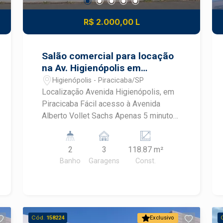
R$ 2.000,00 L
Salão comercial para locação
na Av. Higienópolis em
Piracicaba
Higienópolis - Piracicaba/SP
Localização Avenida Higienópolis, em
Piracicaba Fácil acesso à Avenida
Alberto Vollet Sachs Apenas 5 minutos
do Centro da cidade Região com
excelente infraestrutura comercial e
2
3
118.87 m²
grande fluxo de pessoas Área do
Banho
Garagens
Const.
Imóvel 118 m² de área construída
Ambientes Amplo salão comercial 02
banheiros 01 copa 01 lavanderia Vagas
03 vagas de recuo para maior
comodidade de clientes e
Cód.
158224
Exclusivo