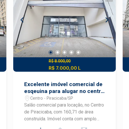
Vaga de recuo para clientes Região
com intenso movimento e fácil acesso
Uma excelente oportunidade para
instalar sua marca em uma das regiões
mais procuradas da cidade, unindo
praticidade, localização privilegiada e
potencial comercial. Construa seu
futuro com quem é agente de
desenvolvimento do mercado
R$ 8.000,00
imobiliário de Piracicaba. Agende sua
R$ 7.000,00 L
visita.
Excelente imóvel comercial de
esqeuina para alugar no centro
de Piracicaba.
Centro - Piracicaba/SP
Salão comercial para locação, no Centro
de Piracicaba, com 160,71 de área
construída. Imóvel conta com amplo
salão com portas de ferro