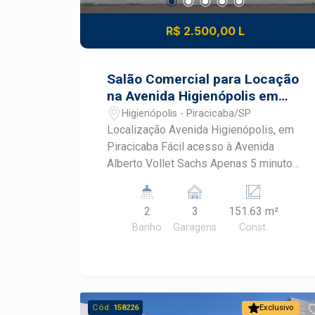
R$ 2.500,00 L
Salão Comercial para Locação
na Avenida Higienópolis em
Piracicaba com 151,63 m² de
Higienópolis - Piracicaba/SP
Construção
Localização Avenida Higienópolis, em
Piracicaba Fácil acesso à Avenida
Alberto Vollet Sachs Apenas 5 minutos
do Centro da cidade Região com
excelente infraestrutura comercial e
2
3
151.63 m²
grande fluxo de pessoas Área do
Banho
Garagens
Const.
Imóvel 151,63 m² de área construída
Ambientes Amplo salão comercial 02
banheiros 01 copa 01 lavanderia Vagas
03 vagas de recuo para maior
comodidade de clientes e
Cód.
158226
Exclusivo