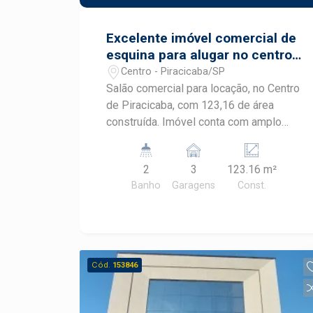
Excelente imóvel comercial de
esquina para alugar no centro
de Piracicaba.
Centro - Piracicaba/SP
Salão comercial para locação, no Centro
de Piracicaba, com 123,16 de área
construída. Imóvel conta com amplo
salão com portas de ferro
automatizada, 2 banheiros, quintal, pé
2
3
123.16 m²
direito duplo, de frente para Rua
Banho
Garagens
Const.
Benjamin Constant, esquina com R:
Prudente de Moraes, com 3 vagas de
recuo. Primeira locação, ótima
localização. Região central, próximo de
supermercados, farmácias, lojas,
Cód.
153846
terminal central, padarias etc.
#Blackfrias