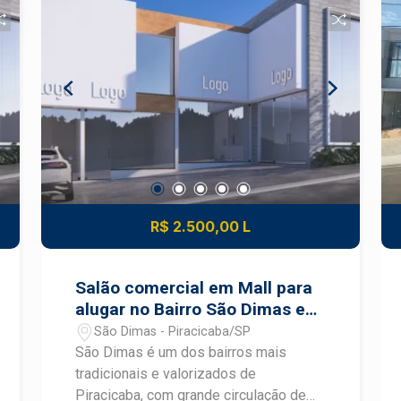
colaboradores Diferenciais Localização
estratégica para diversos segmentos
comerciais Fácil acesso às principais
vias da cidade Ideal para escritórios,
clínicas, lojas e prestadores de
serviços Excelente opção para
empresas que buscam praticidade,
visibilidade e conforto em uma das
regiões mais valorizadas de Piracicaba
Construa seu futuro com quem é agente
de desenvolvimento do mercado
R$ 2.500,00 L
imobiliário de Piracicaba. Agende sua
visita.
Salão comercial em Mall para
alugar no Bairro São Dimas em
Piracicaba
São Dimas - Piracicaba/SP
São Dimas é um dos bairros mais
tradicionais e valorizados de
Piracicaba, com grande circulação de