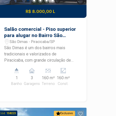
R$ 8.000,00 L
Salão comercial - Piso superior
para alugar no Bairro São
Dimas em Piracicaba
São Dimas - Piracicaba/SP
São Dimas é um dos bairros mais
tradicionais e valorizados de
Piracicaba, com grande circulação de
estudantes, moradores e profissionais.
Este Mall comercial está em
1
3
160 m²
160 m²
localização estratégica, próximo à
Banho
Garagens
Terreno
Const.
Academia Position, escolas e ESALQ,
oferecendo excelente visibilidade e
fluxo constante para o seu negócio.
Salão comercial com 160m² Espaço
ideal para lojas, conveniência, estética
Cód.
158223
Exclusivo