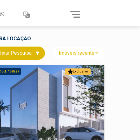
ARA LOCAÇÃO
finar Pesquisa
Cód.
158227
Exclusivo