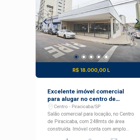
Vaga de recuo para clientes Região
com intenso movimento e fácil acesso
Uma excelente oportunidade para
instalar sua marca em uma das regiões
mais procuradas da cidade, unindo
praticidade, localização privilegiada e
potencial comercial. Construa seu
futuro com quem é agente de
desenvolvimento do mercado
R$ 18.000,00 L
imobiliário de Piracicaba. Agende sua
visita.
Excelente imóvel comercial
para alugar no centro de
Piracicaba.
Centro - Piracicaba/SP
Salão comercial para locação, no Centro
de Piracicaba, com 248mts de área
construída. Imóvel conta com amplo
salão com portas de ferro