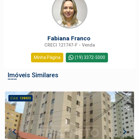
Fabiana Franco
CRECI 121747-F - Venda
Minha Página
(19) 3372-5000
Imóveis Similares
Cód.
138433