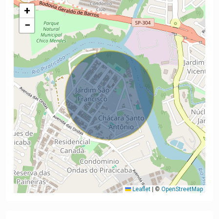
+
−
Leaflet
|
©
OpenStreetMap