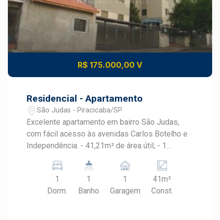
R$ 175.000,00 V
Residencial - Apartamento
São Judas - Piracicaba/SP
Excelente apartamento em bairro São Judas,
com fácil acesso às avenidas Carlos Botelho e
Independência. - 41,21m² de área útil; - 1
dormitório com armário; - Cozinha planejada; - 1
vaga de garagem.
1
1
1
41m²
Dorm.
Banho
Garagem
Const.