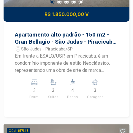
R$ 1.850.000,00 V
Apartamento alto padrão - 150 m2 -
Gran Bellagio - São Judas - Piracicaba
- SP
São Judas - Piracicaba/SP
Em frente a ESALQ/USP, em Piracicaba, é um
condomínio imponente de estilo Neoclássico,
representando uma obra de arte da marca
Zambetta. Com 150 m2 de área, o Gran Bellagio
foi meticulosamente planejado para surpreender
3
3
4
3
e emocionar no bairro São Judas. Principais
Dorm.
Suítes
Banho
Garagens
características incluem uma piscina com
aquecimento solar, gerador de energia, energia
fotovoltaica, fechadura biométrica, janelas em
PVC automatizadas, blocos cerâmicos
termoacústicos, e uma abordagem otimizada
Cód.
157318