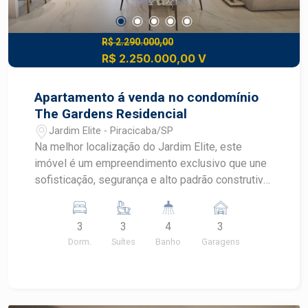
R$ 2.290.000,00
R$ 2.250.000,00 V
Apartamento á venda no condomínio
The Gardens Residencial
Jardim Elite - Piracicaba/SP
Na melhor localização do Jardim Elite, este
imóvel é um empreendimento exclusivo que une
sofisticação, segurança e alto padrão construtivo,
próximo a comércios, serviços e fácil acesso às
principais vias da cidade. Apartamento de alto
3
3
4
3
padrão - 3 suítes amplas com armários
Dorm.
Suítes
Banho
Garagens
planejados de alto padrão - Sala espaçosa
integrada à cozinha - Cozinha completa, equipada
com eletrodomésticos de alta qualidade -
Varanda gourmet com vista livre - Ar-