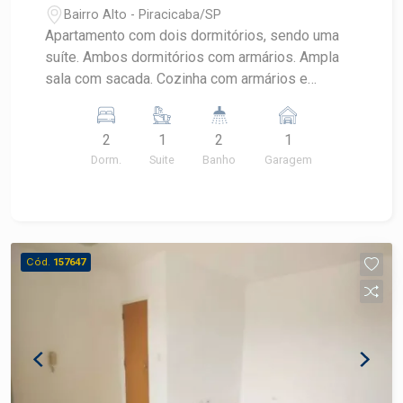
Bairro Alto - Piracicaba/SP
Apartamento com dois dormitórios, sendo uma
suíte. Ambos dormitórios com armários. Ampla
sala com sacada. Cozinha com armários e
entrada independente. Área de serviço com
banheiro e quarto de despejo que pode ser
2
1
2
1
revertido em escritório. 01 vaga de garagem
Dorm.
Suite
Banho
Garagem
coberta. Condomínio oferece salão de festas.
Cód.
157647