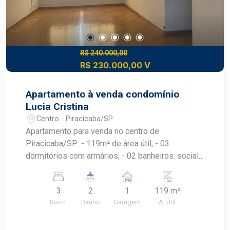
R$ 240.000,00
R$ 230.000,00 V
Apartamento à venda condomínio
Lucia Cristina
Centro - Piracicaba/SP
Apartamento para venda no centro de
Piracicaba/SP: - 119m² de área útil; - 03
dormitórios com armários; - 02 banheiros: social
e de serviço; - cozinha; - lavanderia; - 01 vaga no
edifício garagem que fica poucos metros do
3
2
1
119 m²
apartamento.
Dorm.
Banho
Garagem
A. Útil