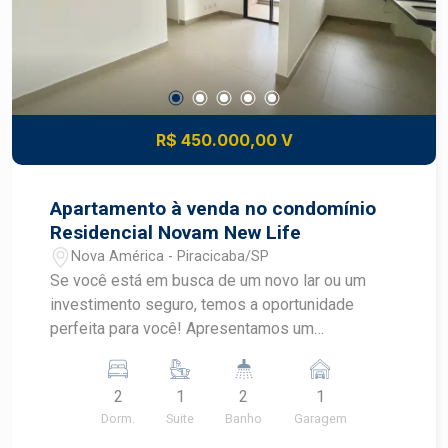
R$ 450.000,00 V
Apartamento à venda no condomínio
Residencial Novam New Life
Nova América - Piracicaba/SP
Se você está em busca de um novo lar ou um
investimento seguro, temos a oportunidade
perfeita para você! Apresentamos um
aconchegante apartamento localizado no
desejado bairro Nova América. Apartamento com
2
1
2
1
65,18 m² de área útil ideal para quem busca
Dorm.
Suite
Banho
Garagem
praticidade, distribuídos em: - 2 Dormitórios - 2