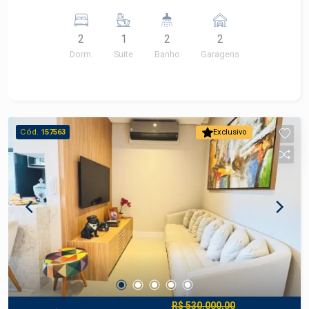
2
1
2
2
Dorm.
Suite
Banho
Garagens
Cód.
157563
Exclusivo
R$ 530.000,00