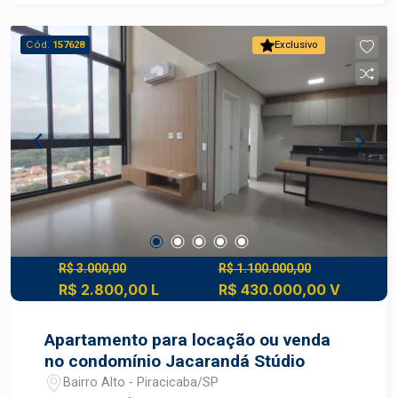
Cód.
157628
Exclusivo
R$ 3.000,00
R$ 1.100.000,00
R$ 2.800,00 L
R$ 430.000,00 V
Apartamento para locação ou venda
no condomínio Jacarandá Stúdio
Bairro Alto - Piracicaba/SP