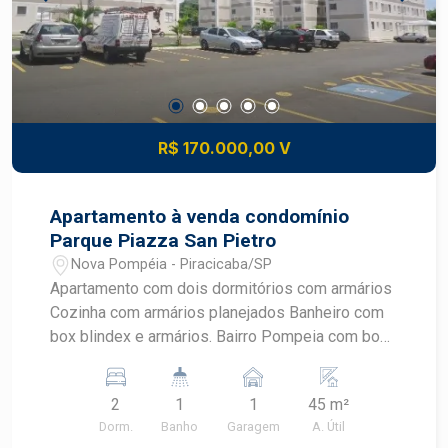
R$ 170.000,00 V
Apartamento à venda condomínio
Parque Piazza San Pietro
Nova Pompéia - Piracicaba/SP
Apartamento com dois dormitórios com armários
Cozinha com armários planejados Banheiro com
box blindex e armários. Bairro Pompeia com boa
infra estrutura, surpercados, farmácias com
comércio; ótima opção.
2
1
1
45 m²
Dorm.
Banho
Garagem
A. Útil