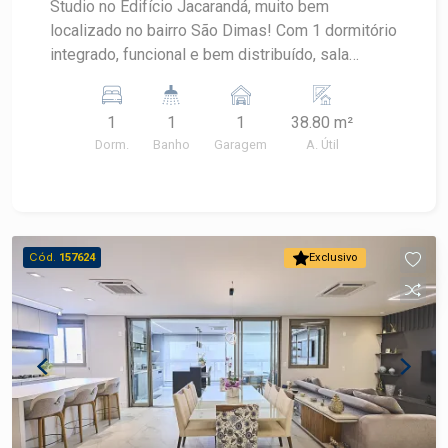
Studio no Edifício Jacarandá, muito bem
localizado no bairro São Dimas! Com 1 dormitório
integrado, funcional e bem distribuído, sala
aconchegante, ar condicionado, cozinha com
armários,1 banheiro, área de serviço, armários
1
1
1
38.80 m²
planejados e 01 vaga de garagem. Com
Dorm.
Banho
Garagem
A. Útil
possibilidade de mobiliar! Agende sua visita com
um corretor especialista na imobiliária Frias
Neto!
Cód.
157624
Exclusivo