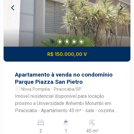
R$ 150.000,00 V
Apartamento à venda no condomínio
Parque Piazza San Pietro
Nova Pompéia - Piracicaba/SP
Imóvel residencial disponível para locação
próximo a Universidade Anhembi Morumbi em
Piracicaba - Apartamento 45 m² - sala - cozinha -
banheiro social - 02 dormitórios - 01 vaga de
garagem - Condomínio com portaria 24 horas
2
1
45 m²
Condomínio oferece lazer com espaço gourmet,