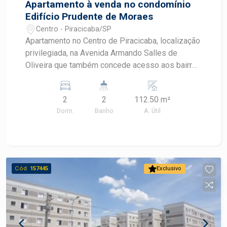
Apartamento à venda no condomínio
Edifício Prudente de Moraes
Centro - Piracicaba/SP
Apartamento no Centro de Piracicaba, localização
privilegiada, na Avenida Armando Salles de
Oliveira que também concede acesso aos bairros
Cidade Jardim, Bairro Alto e Vila Rezende. Imóvel
em andar alto e repleto de armários! - 112m² de
2
2
112.50 m²
área útil; - Ampla sala de TV integrada à sala de
Dorm.
Banho
A. Útil
jantar; - Cozinha planejada; - Área de serviço; - 2
banheiros sociais; - 3 amplos dormitórios. O
Edifício Prudente de Moraes oferece segurança
com portaria 24 horas.
Cód.
157445
Exclusivo