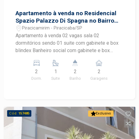
Apartamento à venda no Residencial
Spazio Palazzo Di Spagna no Bairro
Piracicamirim
Piracicamirim - Piracicaba/SP
Apartamento à venda 02 vagas sala 02
dormitórios sendo 01 suite com gabinete e box
blindex Banheiro social com gabinete e box
blindex Cozinha com gabinete e AE Área de
serviços. Lazer com salão de festas, salão de
2
1
2
2
jogos, espaço gourmet, playground, piscina,
Dorm.
Suite
Banho
Garagens
campo.
Cód.
157485
Exclusivo