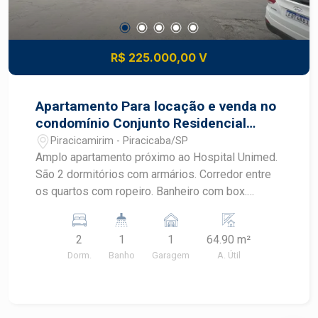
R$ 225.000,00 V
Apartamento Para locação e venda no
condomínio Conjunto Residencial
Piracicamirim
Piracicamirim - Piracicaba/SP
Amplo apartamento próximo ao Hospital Unimed.
São 2 dormitórios com armários. Corredor entre
os quartos com ropeiro. Banheiro com box.
Cozinha espaçosa com armários. Área de Serviço
e quartinho de despejo. Sala com painel. 01 vaga
2
1
1
64.90 m²
de garagem rotativa.
Dorm.
Banho
Garagem
A. Útil