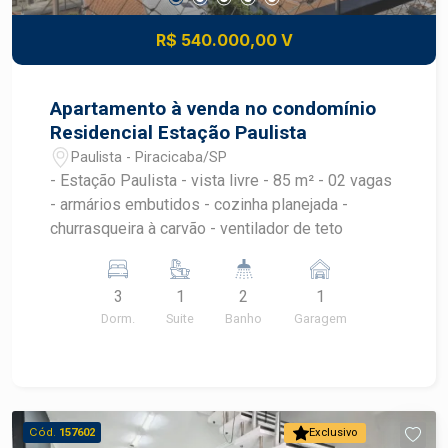
R$ 540.000,00 V
Apartamento à venda no condomínio
Residencial Estação Paulista
Paulista - Piracicaba/SP
- Estação Paulista - vista livre - 85 m² - 02 vagas
- armários embutidos - cozinha planejada -
churrasqueira à carvão - ventilador de teto
3
1
2
1
Dorm.
Suite
Banho
Garagem
Cód.
157602
Exclusivo