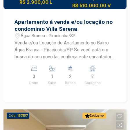
R$ 2.900,00 L
R$ 510.000,00 V
Apartamento á venda e/ou locação no
condomínio Villa Serena
Água Branca - Piracicaba/SP
Venda e/ou Locação de Apartamento no Bairro
Água Branca - Piracicaba/SP Se você está em
busca do seu novo lar, conheça este encantador
apartamento localizado no desejado bairro Água
Branca, em Piracicaba. Apartamento
3
1
2
2
completamente planejado. Ampla sala integrada a
Dorm.
Suite
Banho
Garagens
cozinha americana, repleta de armários
planejados; Sacada. 03 Dormitórios, sendo 1
suite e 1 com closet com armários embutidos;
Banheiro social.
Cód.
157557
Exclusivo