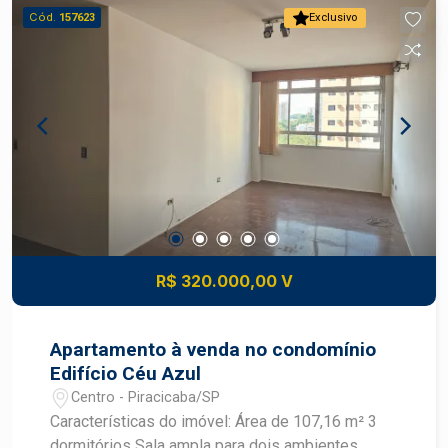
condicionado central - Ambientes planejados
Cód.
157623
Exclusivo
com requinte e excelente acabamento - Depósito
privativo - 3 vagas de garagem Imóvel que
proporciona conforto, exclusividade e uma
experiência única de morar bem, com integração
entre os ambientes e espaço ideal para receber
com elegância. Construa seu futuro com quem é
agente de desenvolvimento do mercado
imobiliário de Piracicaba. Agende sua visita.
R$ 320.000,00 V
Apartamento à venda no condomínio
Edifício Céu Azul
Centro - Piracicaba/SP
Características do imóvel: Área de 107,16 m² 3
dormitórios Sala ampla para dois ambientes