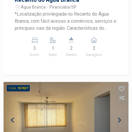
Água Branca - Piracicaba/SP
*Localização privilegiada no Recanto do Água
Branca, com fácil acesso a comércios, serviços e
principais vias da região. Características do
imóvel: -3 dormitórios, sendo 1 suíte com armário
planejado -Cozinha planejada, funcional e
3
1
2
2
moderna -Sala dois ambientes com sacada
Dorm.
Suite
Banho
Garagens
gourmet -Banheiro social -Área de serviço -2
vagas de garagem *Condomínio organizado e
agradável, ideal para famílias que valorizam
qualidade de vida e segurança. -Consulte um
especialista Frias Neto! Agende sua visita!
Cód.
157427