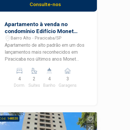
Consulte-nos
Apartamento à venda no
condomínio Edifício Monet
Residencial
Bairro Alto - Piracicaba/SP
Apartamento de alto padrão em um dos
lançamentos mais reconhecidos em
Piracicaba nos últimos anos Monet
Residencial, que apresenta em sua
composição ampla área de lazer com
4
2
4
3
piscina, quadra, espaço gourmet,
Dorm.
Suítes
Banho
Garagens
cozinha gourmet, sauna, salão de
festas, sala fitness, espaço mulher,
piscina aquecida com raia, playground.
Localizado no Bairro Alto, este
apartamento em torre única está
Cód.
148320
próximo ao Centro da cidade e tem fácil
acesso a um dos principais corredores