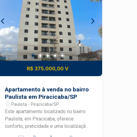
comerciais de Piracicaba, a Avenida
Independência. - 202,37m² de área útil;
- 4 dormitórios, sendo 2 suítes e 1
master com closet; - Banheiro amplo
com banheira de imersão; - Hall de
entrada; - Escritório; - Sala de estar
integrada a sacada e ao espaço
gourmet; - 32m² de sacada gourmet; -
Vista panorâmica. Agende sua visita.
R$ 375.000,00 V
Apartamento à venda no bairro
Paulista em Piracicaba/SP
Paulista - Piracicaba/SP
Este apartamento localizado no bairro
Paulista, em Piracicaba, oferece
conforto, praticidade e uma localização
privilegiada na Avenida Dr. Paulo de