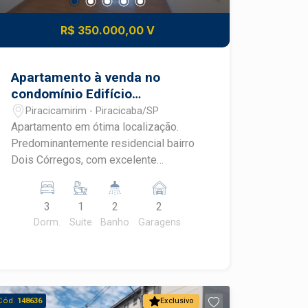
R$ 350.000,00 V
Apartamento à venda no
condomínio Edifício
Residencial Jardins
Piracicamirim - Piracicaba/SP
Apartamento em ótima localização.
Predominantemente residencial bairro
Dois Córregos, com excelente
infraestrutura de comércios e serviços.
Em uma das principais avenidas do
3
1
2
2
bairro, o bairro Dois Córregos,
Dorm.
Suite
Banho
Garagens
localizado na região leste de
Piracicaba, é uma área em forte
expansão que equilibra tranquilidade e
excelente infraestrutura. Destaca-se
por abrigar condomínios e chácaras,
Cód.
148636
Exclusivo