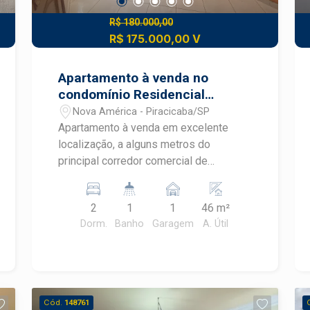
R$ 180.000,00
R$ 175.000,00 V
Apartamento à venda no
condomínio Residencial
Fernanda
Nova América - Piracicaba/SP
Apartamento à venda em excelente
localização, a alguns metros do
principal corredor comercial de
Piracicaba, a Avenida Independência,
contando com imensa variedade de
2
1
1
46 m²
comércios e serviços a disposição do
Dorm.
Banho
Garagem
A. Útil
bairro. More perto de supermercados,
restaurantes, farmácias e muito mais. -
46m² de área útil; - 2 dormitórios, um
deles com armário; - Sala; - Cozinha
planejada com mesa; - 1 banheiro social
Cód.
148761