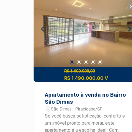
Condomínio oferece salão de festas.
Agende sua visita!
R$ 1.600.000,00
R$ 1.490.000,00 V
Apartamento à venda no Bairro
São Dimas
São Dimas - Piracicaba/SP
Se você busca sofisticação, conforto e
um imóvel pronto para morar, este
apartamento é a escolha ideal! Com