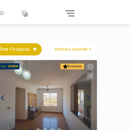
finar Pesquisa
Cód.
150058
Exclusivo