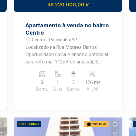
R$ 220.000,00 V
Apartamento à venda no bairro
Centro
Centro - Piracicaba/SP
Localizado na Rua Moraes Barros.
Oportunidade única e enorme potencial
para reforma. 112m² de área útil; 3
dormitórios, sendo 1 suíte, todos com
armários embutidos; Sala para 2
3
1
3
126 m²
ambientes; Cozinha espaçosa com
Dorm.
Suite
Banho
A. Útil
armário; Área de serviço com armários;
Banheiro social. Agende sua visita!
Cód.
148423
Exclusivo