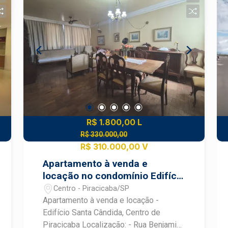
com box; - 1 vaga de garagem. Agende
sua visita!
R$ 1.800,00 L
R$ 330.000,00
R$ 310.000,00 V
Apartamento à venda e
locação no condomínio Edifício
Santa Cândida
Centro - Piracicaba/SP
Apartamento à venda e locação -
Edifício Santa Cândida, Centro de
Piracicaba Localização: - Rua Benjamin