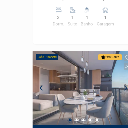
banheiros - sacada
3
1
1
1
Dorm.
Suite
Banho
Garagem
Cód.
145998
Exclusivo