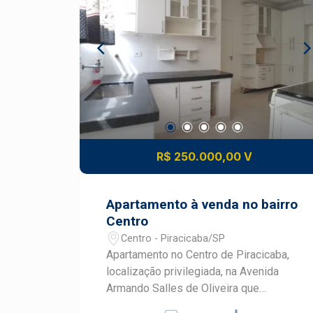
espaços externos, como se fossem a
extensão do apartamento, que
proporcionam momentos de satisfação
e segurança para crianças, pets e a
família toda. Mais informações e
detalhes, consulte um especialista
Frias Neto!
R$ 250.000,00 V
Apartamento à venda no bairro
Centro
Centro - Piracicaba/SP
Apartamento no Centro de Piracicaba,
localização privilegiada, na Avenida
Armando Salles de Oliveira que
também concede acesso aos bairros