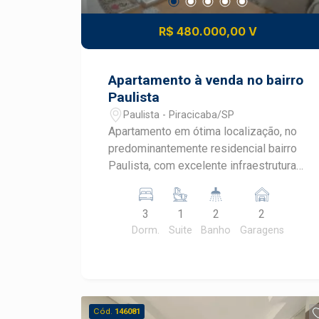
R$ 480.000,00 V
Apartamento à venda no bairro
Paulista
Paulista - Piracicaba/SP
Apartamento em ótima localização, no
predominantemente residencial bairro
Paulista, com excelente infraestrutura
de comércios e serviços. Esteja
próximo às avenidas Dona Jane
3
1
2
2
Conceição e Edgar Conceição, próximo
Dorm.
Suite
Banho
Garagens
a restaurantes, lojas, academias e muito
mais. - 84,82m² de área útil; - 3
dormitórios, sendo 1 suíte; - Sala ampla
para 2 ambientes; - Cozinha espaçosa;
- Área de serviço; - 2 vagas de
Cód.
146081