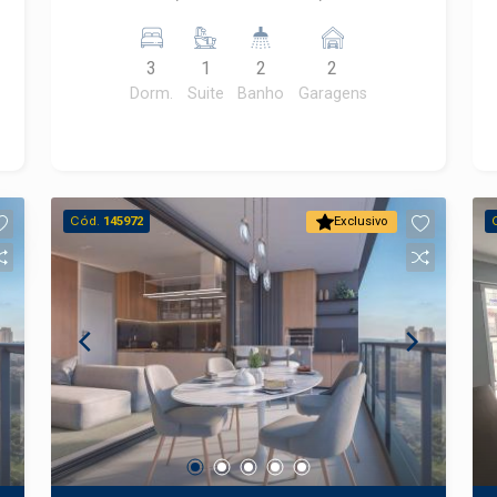
para dois ambientes, - cozinha
moderna, - sacada gourmet e - 02
3
1
2
2
vagas de garagem coberta.
Dorm.
Suite
Banho
Garagens
Cód.
145972
Exclusivo