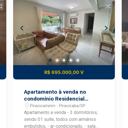
Lavanderia; - 2 dormitórios, sendo 1
suíte, todos com armários; - 2 vagas de
garagem. O condomínio do Mirage
Residence oferece uma ampla gama de
opções de lazer, incluindo piscina,
academia, quadra poliesportiva e
quiosque com churrasqueira. A portaria
funciona 24 horas por dia, oferecendo
mais segurança para você e sua família.
Observação: Estuda financiamento e
FGTS. Agende sua visita!
R$ 695.000,00 V
Apartamento à venda no
condomínio Residencial
Supreme
Piracicamirim - Piracicaba/SP
Apartamento a venda - 3 dormitórios,
sendo 01 suíte, todos com armários
embutidos, - ar-condicionado, - sala