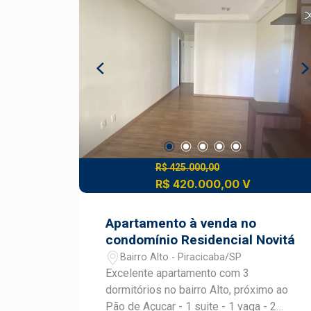
garagem. O condomínio oferece
portaria 24h, câmeras de segurança,
área de lazer completa com salão de
festas e playground. Agende sua visita!
R$ 425.000,00
R$ 420.000,00 V
Apartamento à venda no
condomínio Residencial Novitá
Bairro Alto - Piracicaba/SP
Excelente apartamento com 3
dormitórios no bairro Alto, próximo ao
Pão de Açucar - 1 suite - 1 vaga - 2