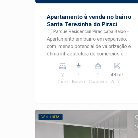
Apartamento à venda no bairro
Santa Teresinha do Piraci
Parque Residencial Piracicaba Balbo -
Piracicaba/SP
Apartamento em bairro em expansão,
com imenso potencial de valorização e
ótima infraestrutura de comércios e
serviços. Esteja próximo ao
Supermercado Alto Giro, Drogaria
2
1
1
48 m²
Gonsalves, Padaria LoLoPan e muito
Dorm.
Banho
Garagem
A. Útil
mais, além do fácil acesso à Rodovia
Hermínio Petrin. - 48m² de área útil; - 2
dormitórios; - Sala; - Cozinha com
armários; - Lavanderia; - Banheiro
social; - 1 vaga de garagem. O
Cód.
145721
condomínio conta com salão de jogos,
espaço pet, 2 playgrounds, piscina
adulto e infantil e mini mercado. Agende