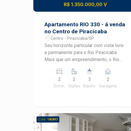
R$ 1.350.000,00 V
Apartamento RIO 330 - á venda
no Centro de Piracicaba
Centro - Piracicaba/SP
Seu horizonte particular com vista livre
e permanente para o Rio Piracicaba.
Mais que um empreendimento, o Rio
330 representa um marco histórico na
cidade, uma obra capaz de despertar
2
2
3
2
admiração e fascínio. Apartamento na
Dorm.
Suítes
Banho
Garagens
planta com 87m², 2 dormitórios sendo 2
suítes, cozinha integrada e sala de
jantar, sacada gourmet ampla e 2 vagas,
em um projeto que une exclusividade,
conforto, lazer completo e valorização.
Cód.
145897
Fotos meramente ilustrativas. Diversão
Garantida: O Rio 330 conta com