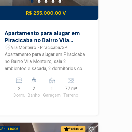
R$ 255.000,00 V
Apartamento para alugar em
Piracicaba no Bairro Vila
Monteiro
Vila Monteiro - Piracicaba/SP
Apartamento para alugar em Piracicaba
no Bairro Vila Monteiro, sala 2
ambientes e sacada, 2 dormitórios com
armários embutidos, banheiro social
com gabinete e box vidro temperado,
2
2
1
77 m²
cozinha com armários, lavanderia com
Dorm.
Banho
Garagem
Terreno
armário e banheiro de serviço, O
condomínio oferece área de lazer com
salão de jogos, salão de festas, ampla
área livre, 1 vaga de garagem coberta e
portaria 24 horas.
Cód.
146008
Exclusivo