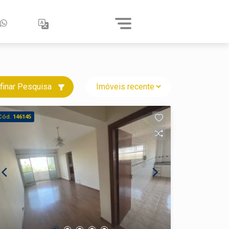
finar Pesquisa
Cód.
146145