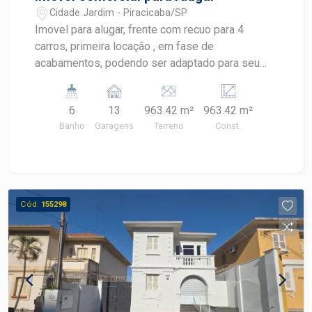
Cidade Jardim - Piracicaba/SP
Imovel para alugar, frente com recuo para 4
carros, primeira locação , em fase de
acabamentos, podendo ser adaptado para seu
ramo comercial. Agenda já sua visita.
6
13
963.42 m²
963.42 m²
Banho
Garagens
Terreno
Const.
Cód.
155298