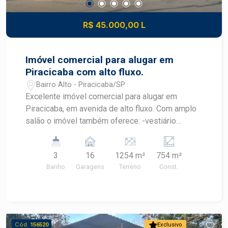
R$ 45.000,00 L
Imóvel comercial para alugar em
Piracicaba com alto fluxo.
Bairro Alto - Piracicaba/SP
Excelente imóvel comercial para alugar em
Piracicaba, em avenida de alto fluxo. Com amplo
salão o imóvel também oferece: -vestiário
feminino e masculino; -cozinha -banheiros -16
vagas de recuo com possibilidade de ampliar
3
16
1254 m²
754 m²
para taé 21 vagas; -área administrativa Excelente
Banho
Garagens
Terreno
Const.
para seu restaurantes, academias, lojas. Ideal
para expandir sua empresa.
Cód.
156520
Exclusivo