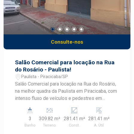
Consulte-nos
Salão Comercial para locação na Rua
do Rosário - Paulista!
Paulista - Piracicaba/SP
Salão Comercial para locação na Rua do Rosário,
na melhor quadra da Paulista em Piracicaba, com
intenso fluxo de veículos e pedestres em
excelente localização, o imóvel conta com 309,82
m² de terreno e 281,41 m² de construção,
3
309.82 m²
281.41 m²
281.41 m²
dividido em salão principal e estoque no fundo.
Banho
Terreno
Const.
A. Útil
Agende sua visita.