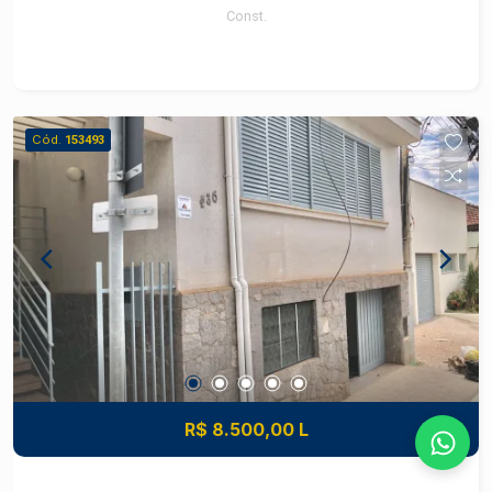
Const.
Cód.
153493
R$ 8.500,00 L