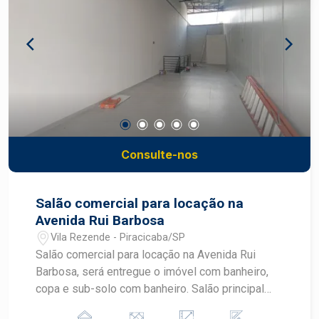
atividade que busque destaque em um ponto
central. Não perca essa oportunidade. Agende
sua visita e confira de perto o potencial deste
imóvel!
Consulte-nos
Salão comercial para locação na
Avenida Rui Barbosa
Vila Rezende - Piracicaba/SP
Salão comercial para locação na Avenida Rui
Barbosa, será entregue o imóvel com banheiro,
copa e sub-solo com banheiro. Salão principal
com 88 m² e subsolo com 40 m².