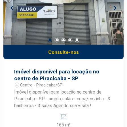
espaço de convivência ou pausa para
colaboradores 2 vagas de garagem, oferecendo
comodidade e praticidade Imóvel versátil, ideal
para clínicas, escritórios, escolas de idiomas,
entre outras atividades.
Consulte-nos
Imóvel disponível para locação no
centro de Piracicaba - SP
Centro - Piracicaba/SP
Imóvel disponível para locação no centro de
Piracicaba - SP - amplo salão - copa/cozinha - 3
banheiros - 3 salas Agende sua visita !
165 m²