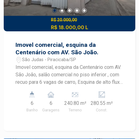
R$ 20.000,00
R$ 18.000,00 L
Imovel comercial, esquina da
Centenário com AV. São João.
São Judas - Piracicaba/SP
Imovel comercial, esquina da Centenário com AV.
São João, salão comercial no piso inferior , com
recuo para 6 vagas de carro, Esquina de alto fluxo
e visibilidade, a melhor esquina comercial da
região, acabamento moderno de alto padrão,
6
6
240.80 m²
280.55 m²
localização de grande visibilidade . Sendo 50 m2
Banho
Garagens
Terreno
Const.
no Sub solo 90 m2 no térreo + 6 vagas 140 m2
no pavimento superior