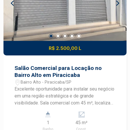
R$ 2.500,00 L
Salão Comercial para Locação no
Bairro Alto em Piracicaba
Bairro Alto - Piracicaba/SP
Excelente oportunidade para instalar seu negócio
em uma região estratégica e de grande
visibilidade. Sala comercial com 45 m², localizada
em rua de intenso fluxo de veículos e pedestres,
proporcionando ótima exposição para sua
1
45 m²
empresa e fácil acesso para clientes. O imóvel
Banho
Const.