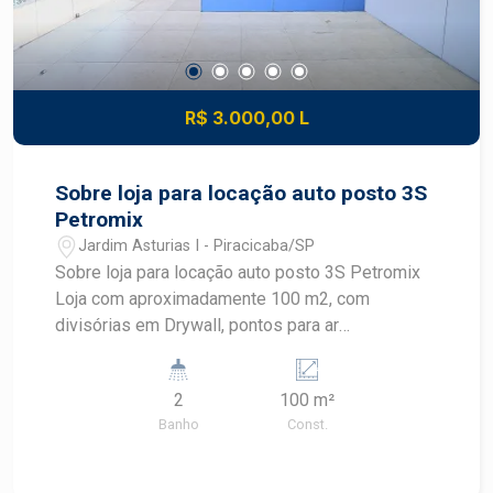
R$ 3.000,00 L
Sobre loja para locação auto posto 3S
Petromix
Jardim Asturias I - Piracicaba/SP
Sobre loja para locação auto posto 3S Petromix
Loja com aproximadamente 100 m2, com
divisórias em Drywall, pontos para ar
condicionado, 002 wc, copa, vitrine, recuo rotativo
para veículos.
2
100 m²
Banho
Const.