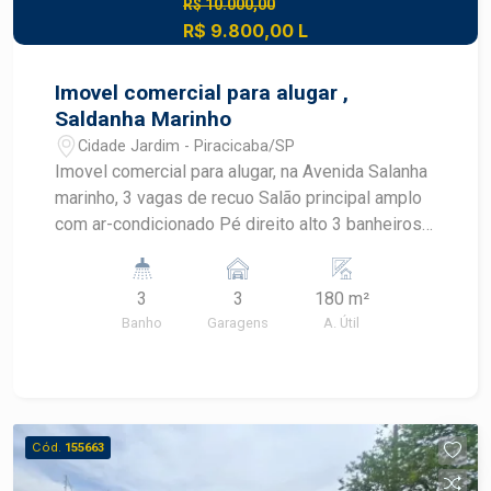
R$ 10.000,00
R$ 9.800,00 L
Imovel comercial para alugar ,
Saldanha Marinho
Cidade Jardim - Piracicaba/SP
Imovel comercial para alugar, na Avenida Salanha
marinho, 3 vagas de recuo Salão principal amplo
com ar-condicionado Pé direito alto 3 banheiros
Copa Ótima estrutura e acabamento Ponto
comercial de alto padrão
3
3
180 m²
Banho
Garagens
A. Útil
Cód.
155663