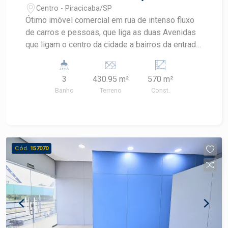
estratégica
Centro - Piracicaba/SP
Ótimo imóvel comercial em rua de intenso fluxo
de carros e pessoas, que liga as duas Avenidas
que ligam o centro da cidade a bairros da entrada
da cidade, a localização é estratégica, na frente
do colégio Sud mennucci , próximo ao terminal de
3
430.95 m²
570 m²
ônibus. O imóvel possui 3 salas no andar
Banho
Terreno
Const.
superior, 2 banheiros, no térreo possui 3 salas
sendo uma recepção, na parte de trás da casa há
um salão para eventos que possui 2 banheiros
Cód.
157070