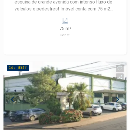
esquina de grande avenida com intenso fluxo de
veículos e pedestres! Imóvel conta com 75 m2
de área construída, wc, ponto de agua disponível
para instalação, pé direito duplo, 02 vagas de
75 m²
recuo. * localização privilegiada sem do em
Const.
avenida com intenso fluxo.
Cód.
156711