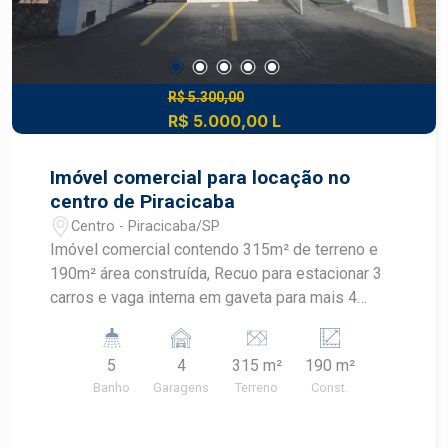
R$ 5.300,00
R$ 5.000,00 L
Imóvel comercial para locação no
centro de Piracicaba
Centro - Piracicaba/SP
Imóvel comercial contendo 315m² de terreno e
190m² área construída, Recuo para estacionar 3
carros e vaga interna em gaveta para mais 4
carros, Piso térreo, amplo salão com divisória de
vidro blindex, copa, 2 banheiros. Piso superior, 3
5
4
315 m²
190 m²
salas, 1 com sacada para rua e 1 banheiro.
Banho
Garagens
Terreno
Const.
Corredor lateral com banheiro, Edícula completa
nos fundos, contendo cozinha, banheiro e 1
sala/dormitório. Agende sua visita.