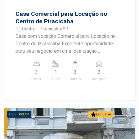
Casa Comercial para Locação no
Centro de Piracicaba
Centro - Piracicaba/SP
Casa com vocação Comercial para Locação no
Centro de Piracicaba Excelente oportunidade
para seu negócio em uma localização
privilegiada, no coração da cidade!
Características do imóvel: 4 dormitórios com
3
1
3
2
armários planejados, sendo 1 suíte, ideais para
Dorm.
Suite
Banho
Garagens
uso como salas comerciais, escritórios ou
consultórios Sala ampla, com boa iluminação
natural Banheiros com gabinete, garantindo
funcionalidade e conforto Cozinha com armários,
perfeita para apoio interno ou copa Área de luz,
Cód.
153751
Exclusivo
proporcionando ventilação e luminosidade
Despensa para armazenamento de materiais ou
arquivos Quintal com churrasqueira, ideal como