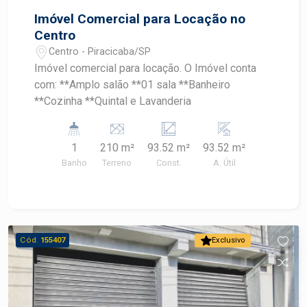
Imóvel Comercial para Locação no
Centro
Centro - Piracicaba/SP
Imóvel comercial para locação. O Imóvel conta
com: **Amplo salão **01 sala **Banheiro
**Cozinha **Quintal e Lavanderia
1
210 m²
93.52 m²
93.52 m²
Banho
Terreno
Const.
A. Útil
Cód.
155407
Exclusivo