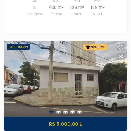
2
400 m²
128 m²
128 m²
Garagens
Terreno
Const.
A. Útil
Cód.
153919
Exclusivo
R$ 5.000,00 L