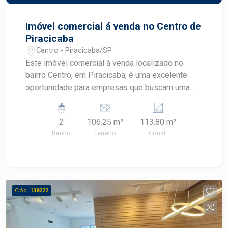
Imóvel comercial á venda no Centro de
Piracicaba
Centro - Piracicaba/SP
Este imóvel comercial à venda localizado no
bairro Centro, em Piracicaba, é uma excelente
oportunidade para empresas que buscam uma
localização estratégica e um espaço moderno,
funcional e pronto para uso. Totalmente
2
106.25 m²
113.80 m²
reformado, o imóvel oferece ambientes bem
Banho
Terreno
Const.
distribuídos para proporcionar conforto,
praticidade e uma excelente experiência para
clientes e colaboradores no Centro de Piracicaba.
CARACTERÍSTICAS DO IMÓVEL - Imóvel
comercial totalmente reformado - Recepção
Cód.
138222
equipada com ar-condicionado - 3 salas de
atendimento - Copa de apoio - 2 banheiros -
Ambientes bem distribuídos - Estrutura pronta