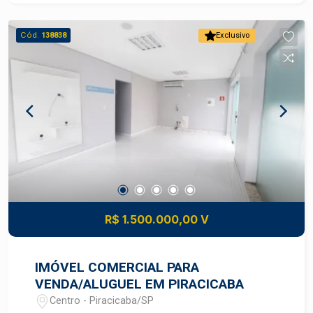
totalizando um total de 2.240m² de área
construída; - Elevadores social e para maca; -
Cód.
138838
Exclusivo
Estacionamento público com 15 vagas; - Mais de
40 salas; - Mais de 20 banheiros; - Recepção; -
Posto de atendimento; - Refeitório e copa; -
Almoxarifado; - Sistema de segurança; -
Adaptação a qualquer empresa da saúde,
escolas, clínicas de estética, indicando
versatilidade de ambientes. Observação: Não
estuda permuta porém estuda parcelamento.
Imóvel alugado atualmente para hospital.
Indicado consultar condições com um
especialista. Agende sua visita!
R$ 1.500.000,00 V
IMÓVEL COMERCIAL PARA
VENDA/ALUGUEL EM PIRACICABA
Centro - Piracicaba/SP