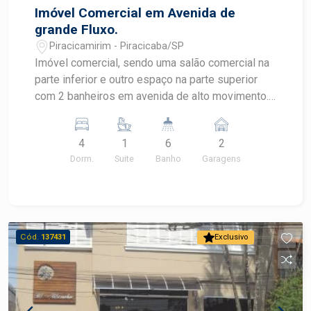
Imóvel Comercial em Avenida de
grande Fluxo.
Piracicamirim - Piracicaba/SP
Imóvel comercial, sendo uma salão comercial na
parte inferior e outro espaço na parte superior
com 2 banheiros em avenida de alto movimento.
Nos fundos há 2 apartamentos individualizados
com 2 dormitórios e 2 banheiros em cada um,
4
1
6
2
sala, cozinha, pequeno quintal e garagem para 5
Dorm.
Suite
Banho
Garagens
veículos. Não aceita financiamento.
Cód.
137431
Exclusivo