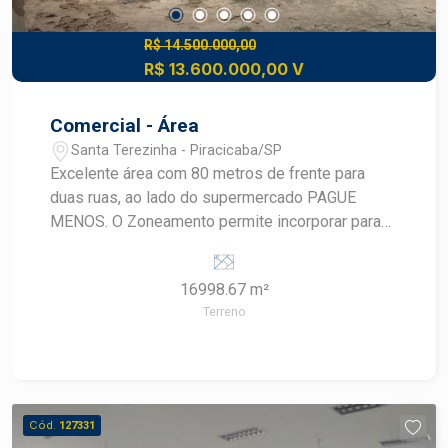
R$ 14.500.000,00
R$ 13.600.000,00 V
Comercial - Área
Santa Terezinha - Piracicaba/SP
Excelente área com 80 metros de frente para
duas ruas, ao lado do supermercado PAGUE
MENOS. O Zoneamento permite incorporar para
empreendimentos populares e implantação de
unidades comerciais ( uso misto ) - ideal para
16998.67 m²
realização de mall de serviços.
Terreno
Cód.
127331