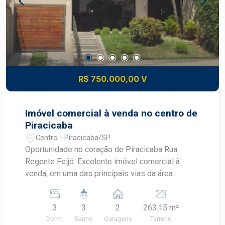
R$ 750.000,00 V
Imóvel comercial à venda no centro de
Piracicaba
Centro - Piracicaba/SP
Oportunidade no coração de Piracicaba Rua
Regente Feijó. Excelente imóvel comercial à
venda, em uma das principais vias da área
central, com grande fluxo de veículos e
pedestres. Características do imóvel: Terreno de
3
3
2
263.15 m²
263m² (frente de 9,5m x 28m de profundidade)
Dorm.
Banho
Garagens
Terreno
187m² de construção distribuídos em 2