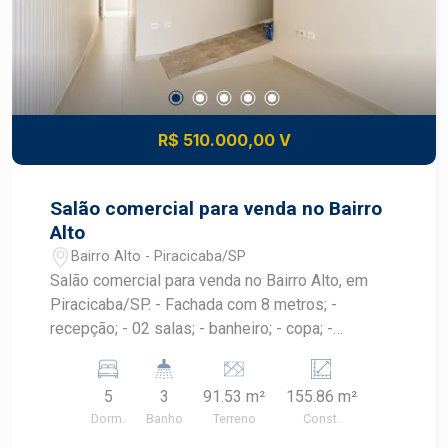
R$ 510.000,00 V
Salão comercial para venda no Bairro
Alto
Bairro Alto - Piracicaba/SP
Salão comercial para venda no Bairro Alto, em
Piracicaba/SP. - Fachada com 8 metros; -
recepção; - 02 salas; - banheiro; - copa; -
banheiro. Pavimento superior: - 03 salas; -
banheiro. Fachada em blindex e porta eletrônica.
5
3
91.53 m²
155.86 m²
Dorm.
Banho
Terreno
Const.