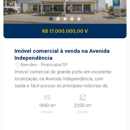
R$ 17.000.000,00 V
Imóvel comercial à venda na Avenida
Independência
Alemães - Piracicaba/SP
Imóvel comercial de grande porte em excelente
localização, na Avenida Independência, com
saída e fácil acesso às principais rodovias da
região, próximo a inúmeros comércios e
serviços. As instalações especiais á finalidade e
1840 m²
2200 m²
funcionamento da estrutura organizacional
Terreno
Const.
vigente, seguem rigorosamente as normas da
Anvisa, ministério da saúde e do CRM. - 1.844m²
de terreno; - Distribuição em 4 pavimentos,