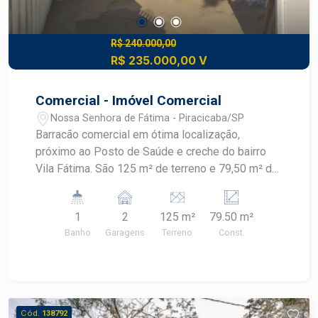
R$ 240.000,00
R$ 235.000,00 V
Comercial - Imóvel Comercial
Nossa Senhora de Fátima - Piracicaba/SP
Barracão comercial em ótima localização,
próximo ao Posto de Saúde e creche do bairro
Vila Fátima. São 125 m² de terreno e 79,50 m² de
construção, acabamento em piso cerâmico, recuo
com vagas de estacionamento. Agende a sua
1
2
125 m²
79.50 m²
visita com um corretor especialista!
Banho
Garagens
Terreno
Const.
Cód.
138792