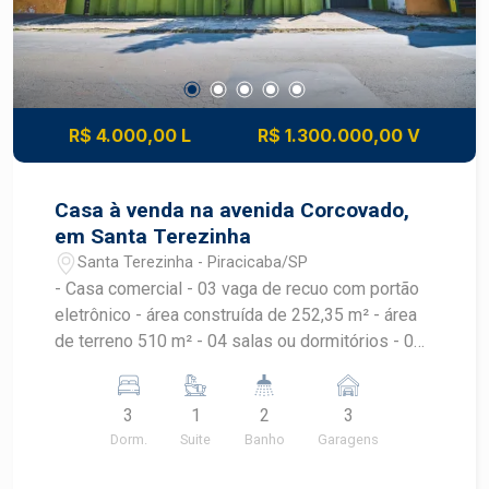
possíveis ampliações ou estacionamentos -
Localização estratégica em um dos bairros mais
valorizados de Piracicaba, com fácil acesso a
comércios, serviços e transporte público. -
Possibilidade de adaptação dos dormitórios para
R$ 4.000,00 L
R$ 1.300.000,00 V
atender às suas necessidades comerciais, seja
para consultórios, escritórios, ou outros tipos de
estabelecimentos. - Ampla área externa que
Casa à venda na avenida Corcovado,
pode ser utilizada para estacionamento ou área
em Santa Terezinha
de lazer para funcionários e clientes. Este imóvel
Santa Terezinha - Piracicaba/SP
representa uma excelente oportunidade de
- Casa comercial - 03 vaga de recuo com portão
investimento, tanto para quem deseja abrir um
eletrônico - área construída de 252,35 m² - área
novo negócio quanto para investidores que
de terreno 510 m² - 04 salas ou dormitórios - 03
buscam uma propriedade com potencial de
banheiros - Avenida com grande fluxo de
valorização.
veículos e pedestres
3
1
2
3
Dorm.
Suite
Banho
Garagens