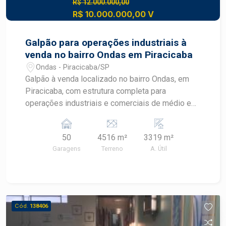
R$ 12.000.000,00
R$ 10.000.000,00 V
Galpão para operações industriais à
venda no bairro Ondas em Piracicaba
Ondas - Piracicaba/SP
Galpão à venda localizado no bairro Ondas, em
Piracicaba, com estrutura completa para
operações industriais e comerciais de médio e
grande porte. Com ampla área construída,
infraestrutura funcional e localização estratégica,
50
4516 m²
3319 m²
o imóvel oferece excelente capacidade
Garagens
Terreno
A. Útil
operacional para empresas que buscam
eficiência, segurança e fácil acesso às principais
rodovias. CARACTERÍSTICAS DO IMÓVEL -
Galpões amplos com pé-direito elevado - Piso
de alta resistência - Área administrativa com
Cód.
138406
escritórios e diversas salas - Banheiros
distribuídos pelo imóvel - Vestiários para