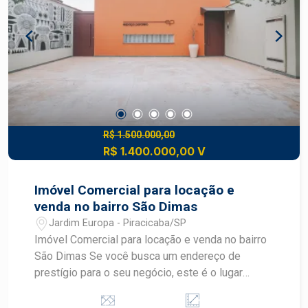
Piracicaba. Frias Neto Consultoria de Imóveis,
mais de 37 anos no mercado imobiliário de
Piracicaba. Agende sua visita.
R$ 1.500.000,00
R$ 1.400.000,00 V
Imóvel Comercial para locação e
venda no bairro São Dimas
Jardim Europa - Piracicaba/SP
Imóvel Comercial para locação e venda no bairro
São Dimas Se você busca um endereço de
prestígio para o seu negócio, este é o lugar
certo! Localizado em um dos bairros mais
valorizados e charmosos de Piracicaba, o São