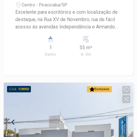
Centro - Piracicaba/SP
Excelente para escritórios e com localização de
destaque, na Rua XV de Novembro, rua de fácil
acesso às avenidas Independência e Armando
Salles de Oliveira e ladeada por todo comércio e
serviço que o Centro pode oferecer. - 55m² de
1
55 m²
área útil; - Paredes em drywall; - 2 armários; -
Banho
A. Útil
Recepção; - Banheiro. Observação: Imóvel
excelente para escritórios. Agende sua visita!
Cód.
138903
Exclusivo