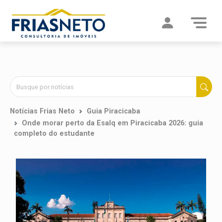
Notícias Frias Neto
Guia Piracicaba
Onde morar perto da Esalq em Piracicaba 2026: guia
completo do estudante