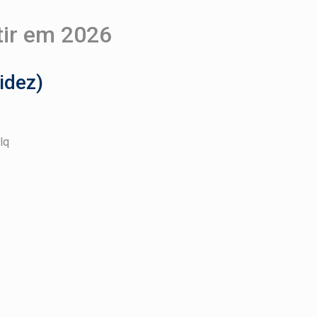
tir em 2026
idez)
lq