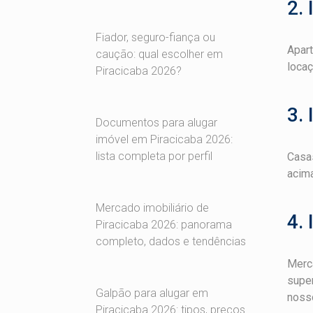
2.
Fiador, seguro-fiança ou
Apar
caução: qual escolher em
locaç
Piracicaba 2026?
3.
Documentos para alugar
imóvel em Piracicaba 2026:
lista completa por perfil
Casas
acima
Mercado imobiliário de
4. 
Piracicaba 2026: panorama
completo, dados e tendências
Merca
super
Galpão para alugar em
noss
Piracicaba 2026: tipos, preços