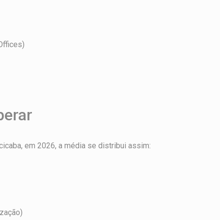
Offices)
perar
acicaba, em 2026, a média se distribui assim:
ização)