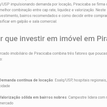
/USP impulsionando demanda por locação, Piracicaba se firma c
elhor combinação entre cap rate, liquidez e valorização. Neste 
vestimento, bairros recomendados e como decidir entre comprar 
sificar em galpão e sala comercial.
r que investir em imóvel em Pi
cado imobiliário de Piracicaba combina três fatores que pouca
o:
Demanda contínua de locação
: Esalq/USP, hospitais regionais
cidade
Valorização sólida em bairros nobres
: Campestre lidera com
mercado