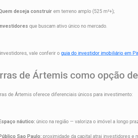
Quem deseja construir
em terreno amplo (525 m²+);
Investidores
que buscam ativo único no mercado.
investidores, vale conferir o
guia do investidor imobiliário em P
rras de Ártemis como opção de
ras de Ártemis oferece diferenciais únicos para investimento:
Espaço náutico:
único na região — valoriza o imóvel a longo pra
Público Sao Paulo:
proximidade da capital atrai investidores e