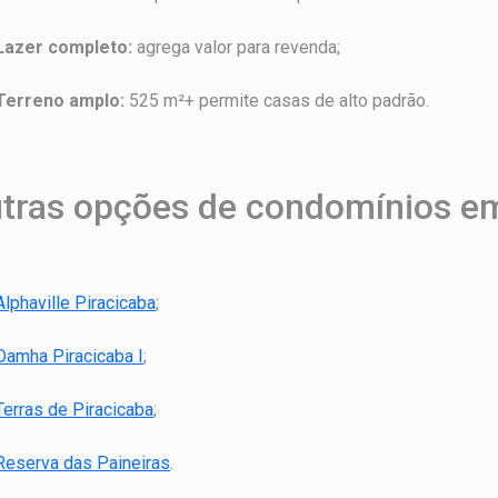
Lazer completo:
agrega valor para revenda;
Terreno amplo:
525 m²+ permite casas de alto padrão.
tras opções de condomínios em
Alphaville Piracicaba
;
Damha Piracicaba I
;
Terras de Piracicaba
;
Reserva das Paineiras
.