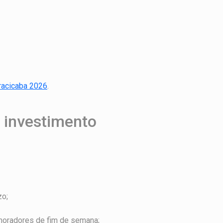
iracicaba 2026
.
 investimento
zo;
 moradores de fim de semana;