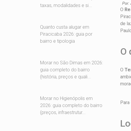
Por: 
taxas, modalidades e si...
O
Re
Pira
de la
Quanto custa alugar em
Paulo
Piracicaba 2026: guia por
bairro e tipologia
O 
Morar no São Dimas em 2026:
O
Te
guia completo do bairro
ambie
(história, preços e quali...
mora
Morar no Higienópolis em
Para
2026: guia completo do bairro
(preços, infraestrutur...
Lo