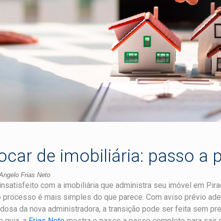
ocar de imobiliária: passo a 
Angelo Frias Neto
insatisfeito com a imobiliária que administra seu imóvel em Pira
o processo é mais simples do que parece. Com aviso prévio ad
dosa da nova administradora, a transição pode ser feita sem prej
 guia, a
Frias Neto
mostra o passo a passo completo para sair de