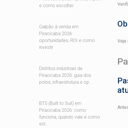
Verif
e como escolher
Ob
Galpão à venda em
Piracicaba 2026:
oportunidades, ROI e como
Veja 
investir
Pa
Distritos industriais de
Piracicaba 2026: guia dos
Pas
polos, infraestrutura e op...
atu
BTS (Built to Suit) em
Antes
Piracicaba 2026: como
funciona, quando vale e como
est...