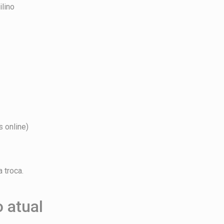
ilino
 online)
 troca.
o atual