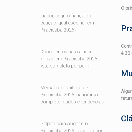
O pri
Fiador, seguro-fiança ou
caução: qual escolher em
Pr
Piracicaba 2026?
Contr
Documentos para alugar
é 30 
imóvel em Piracicaba 2026:
lista completa por perfil
Mu
Mercado imobiliário de
Algun
Piracicaba 2026: panorama
fatur
completo, dados e tendências
Cl
Galpão para alugar em
Piracicaba 2026: tipos, preços