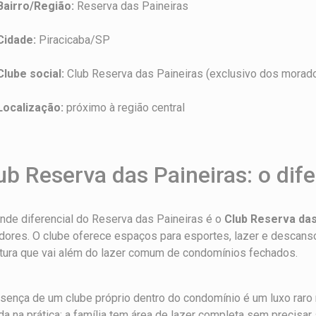
Bairro/Região:
Reserva das Paineiras
Cidade:
Piracicaba/SP
Clube social:
Club Reserva das Paineiras (exclusivo dos morad
Localização:
próximo à região central
ub Reserva das Paineiras: o dif
nde diferencial do Reserva das Paineiras é o
Club Reserva das
ores. O clube oferece espaços para esportes, lazer e descanso
utura que vai além do lazer comum de condomínios fechados.
sença de um clube próprio dentro do condomínio é um luxo raro 
da na prática: a família tem área de lazer completa sem precisar