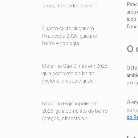
Pirac
taxas, modalidades e si...
área 
tudo 
firmo
Quanto custa alugar em
Piracicaba 2026: guia por
bairro e tipologia
O 
Morar no São Dimas em 2026:
O
Re
guia completo do bairro
ambi
(história, preços e quali...
exclu
O emp
Morar no Higienópolis em
da tr
2026: guia completo do bairro
do Re
(preços, infraestrutur...