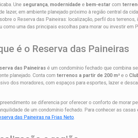
icaba. Une
segurança
,
modernidade
e
bem-estar
com
terren
de lazer, em ambiente planejado próximo à região central da cid
sobre o Reserva das Paineiras: localização, perfil dos terrenos,
u como uma das principais escolhas para morar ou investir em P
que é o Reserva das Paineiras
serva das Paineiras
é um condomínio fechado que combina seg
ente planejado. Conta com
terrenos a partir de 200 m²
e o
Clu
sivo dos moradores, com espaços para esportes, lazer e descan
reendimento se diferencia por oferecer o conforto de morar per
anquilidade de um condomínio fechado. Para conhecer as casas 
serva das Paineiras na Frias Neto
.