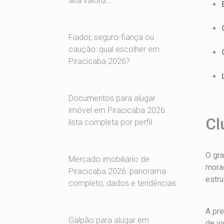
alta valoriz...
Fiador, seguro-fiança ou
caução: qual escolher em
Piracicaba 2026?
Documentos para alugar
imóvel em Piracicaba 2026:
Cl
lista completa por perfil
O gra
Mercado imobiliário de
morad
Piracicaba 2026: panorama
estr
completo, dados e tendências
A pre
Galpão para alugar em
de vi