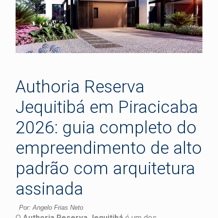
Authoria Reserva
Jequitibá em Piracicaba
2026: guia completo do
empreendimento de alto
padrão com arquitetura
assinada
Por: Angelo Frias Neto
O
Authoria Reserva Jequitibá
é um dos