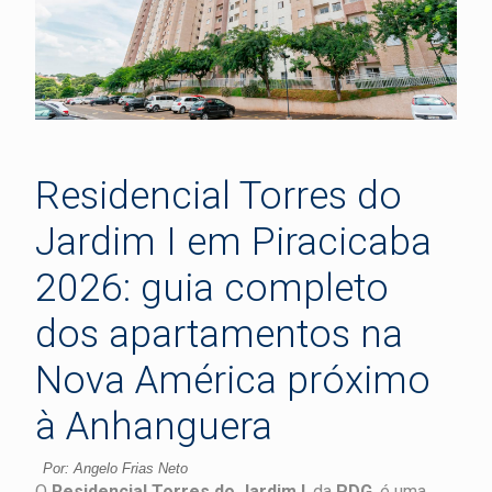
Residencial Torres do
Jardim I em Piracicaba
2026: guia completo
dos apartamentos na
Nova América próximo
à Anhanguera
Por: Angelo Frias Neto
O
Residencial Torres do Jardim I
, da
PDG
, é uma